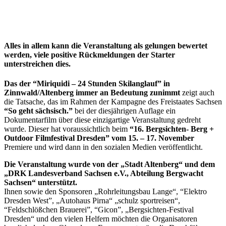
Alles in allem kann die Veranstaltung als gelungen bewertet
werden, viele positive Rückmeldungen der Starter
unterstreichen dies.
Das der “Miriquidi – 24 Stunden Skilanglauf” in
Zinnwald/Altenberg immer an Bedeutung zunimmt
zeigt auch
die Tatsache, das im Rahmen der Kampagne des Freistaates Sachsen
“So geht sächsisch.”
bei der diesjährigen Auflage ein
Dokumentarfilm über diese einzigartige Veranstaltung gedreht
wurde. Dieser hat voraussichtlich beim
“16. Bergsichten- Berg +
Outdoor Filmfestival Dresden” vom 15. – 17. November
Premiere und wird dann in den sozialen Medien veröffentlicht.
Die Veranstaltung wurde von der „Stadt Altenberg“ und dem
„DRK Landesverband Sachsen e.V., Abteilung Bergwacht
Sachsen“ unterstützt.
Ihnen sowie den Sponsoren „Rohrleitungsbau Lange“, “Elektro
Dresden West”, „Autohaus Pirna“ „schulz sportreisen“,
“Feldschlößchen Brauerei”, “Gicon”, „Bergsichten-Festival
Dresden“ und den vielen Helfern möchten die Organisatoren