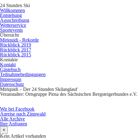
24 Stunden Ski
Willkommen
Entstehung
Ausschreibung
Wetterservice
Sportevents
Übersicht
Miriquidi - Rekorde
Rückblick 2019
Rückblick 2017
Rückblick 2015
Kontakte
Kontakt
Gästebuch
Teilnahmebedingungen
Impressum
Datenschutz
Miriquidi – Der 24 Stunden Skilanglauf
Veranstalter: Ortsgruppe Pirna des Sächsischen Bergsteigerbundes e.V.
Wir bei Facebook
Anreise nach Zinnwald
Alle Archive
Ihre Anfragen
×
Kein Artikel vorhanden