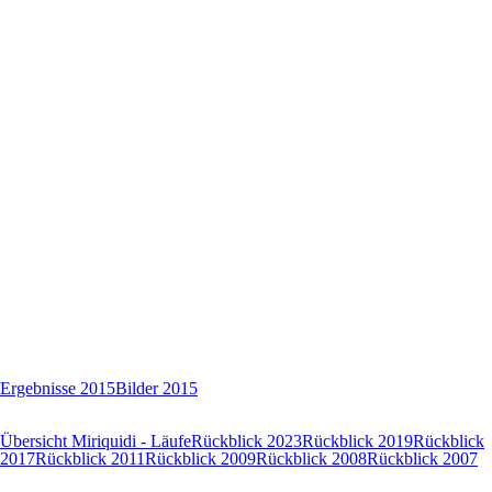
Ergebnisse 2015
Bilder 2015
Übersicht Miriquidi - Läufe
Rückblick 2023
Rückblick 2019
Rückblick
2017
Rückblick 2011
Rückblick 2009
Rückblick 2008
Rückblick 2007